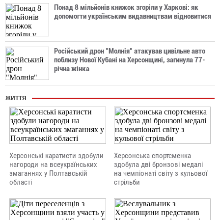
Понад 8 мільйонів книжок згоріли у Харкові: як
допомогти українським видавництвам відновитися
Російський дрон "Молнія" атакував цивільне авто
поблизу Нової Кубані на Херсонщині, загинула 77-
річна жінка
ЖИТТЯ
Херсонські каратисти здобули
Херсонська спортсменка
нагороди на всеукраїнських
здобула дві бронзові медалі
змаганнях у Полтавській
на чемпіонаті світу з кульової
області
стрільби