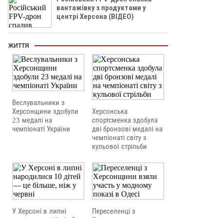
вантажівку з продуктами у
центрі Херсона (ВІДЕО)
ЖИТТЯ
Веслувальники з
Херсонщини здобули
Херсонська
23 медалі на
спортсменка здобула
чемпіонаті України
дві бронзові медалі на
чемпіонаті світу з
кульової стрільби
У Херсоні в липні
Переселенці з