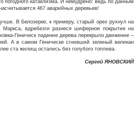
о погодного катаклизма. И немудрено: ведь по данным
 насчитывается 467 аварийных деревьев!
учше. В Белозерке, к примеру, старый орех рухнул на
а Маркса, вдребезги разнеся шиферное покрытие на
ховка-Геническ падение дерева перекрыло движение –
лей. А в самом Геническе сгнивший зеленый великан
олее ста жилищ остались без голубого топлива.
Сергей ЯНОВСКИЙ