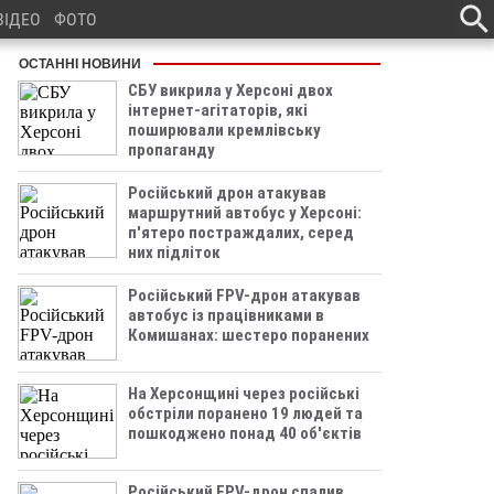
ВІДЕО
ФОТО
ОСТАННІ НОВИНИ
СБУ викрила у Херсоні двох
інтернет-агітаторів, які
поширювали кремлівську
пропаганду
Російський дрон атакував
маршрутний автобус у Херсоні:
п'ятеро постраждалих, серед
них підліток
Російський FPV-дрон атакував
автобус із працівниками в
Комишанах: шестеро поранених
На Херсонщині через російські
обстріли поранено 19 людей та
пошкоджено понад 40 об'єктів
Російський FPV-дрон спалив