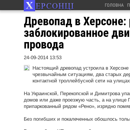
ГОЛОВНА
П
Древопад в Херсоне:
заблокированное дв
провода
24-09-2014 13:53
Настоящий древопад устроила в Херсоне 
чрезвычайным ситуациям, два старых дер
контактной троллейбусной сети на улица
На Украинской, Перекопской и Димитрова уп
домов или даже проезжую часть, а на улице
припаркованный рядом «Рено», изрядно помя
Без погибших и покалеченных обошлось тольк