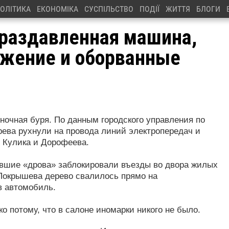
ОЛІТИКА
ЕКОНОМІКА
СУСПІЛЬСТВО
ПОДІЇ
ЖИТТЯ
БЛОГИ
 раздавленная машина,
ижение и оборванные
ночная буря. По данным городского управления по
ева рухнули на провода линий электропередач и
х Кулика и Дорофеева.
авшие «дрова» заблокировали въезды во двора жилых
 Покрышева дерево свалилось прямо на
в автомобиль.
о потому, что в салоне иномарки никого не было.