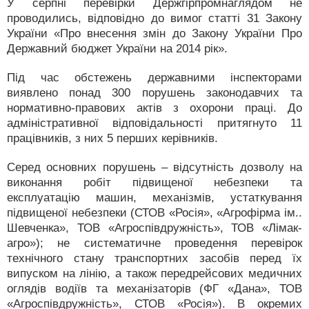
У серпні перевірки Держгірпромнаглядом не
проводились, відповідно до вимог статті 31 Закону
України «Про внесення змін до Закону України Про
Державний бюджет України на 2014 рік».
Під час обстежень державними інспекторами
виявлено понад 300 порушень законодавчих та
нормативно-правових актів з охорони праці. До
адміністративної відповідальності притягнуто 11
працівників, з них 5 перших керівників.
Серед основних порушень – відсутність дозволу на
виконання робіт підвищеної небезпеки та
експлуатацію машин, механізмів, устаткування
підвищеної небезпеки (СТОВ «Росія», «Агрофірма ім..
Шевченка», ТОВ «Агроспівдружність», ТОВ «Лімак-
агро»); не систематичне проведення перевірок
технічного стану транспортних засобів перед їх
випуском на лінію, а також передрейсових медичних
оглядів водіїв та механізаторів (ФГ «Дана», ТОВ
«Агроспівдружність», СТОВ «Росія»). В окремих