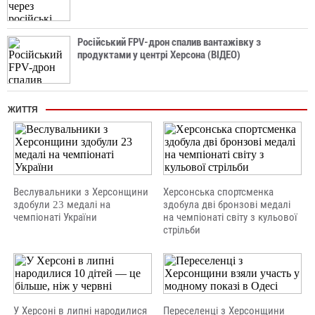
Російський FPV-дрон спалив вантажівку з
продуктами у центрі Херсона (ВІДЕО)
ЖИТТЯ
Веслувальники з Херсонщини
Херсонська спортсменка
здобули 23 медалі на
здобула дві бронзові медалі
чемпіонаті України
на чемпіонаті світу з кульової
стрільби
У Херсоні в липні народилися
Переселенці з Херсонщини