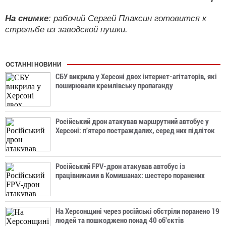
На снимке
: рабочий Сергей Плаксин готовится к
стрельбе из заводской пушки.
ОСТАННІ НОВИНИ
СБУ викрила у Херсоні двох інтернет-агітаторів, які
поширювали кремлівську пропаганду
Російський дрон атакував маршрутний автобус у
Херсоні: п'ятеро постраждалих, серед них підліток
Російський FPV-дрон атакував автобус із
працівниками в Комишанах: шестеро поранених
На Херсонщині через російські обстріли поранено 19
людей та пошкоджено понад 40 об'єктів