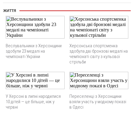
ЖИТТЯ
Веслувальники з Херсонщини
Херсонська спортсменка
здобули 23 медалі на
здобула дві бронзові медалі на
чемпіонаті України
чемпіонаті світу з кульової
стрільби
У Херсоні в липні народилися
Переселенці з Херсонщини
10 дітей — це більше, ніж у
взяли участь у модному показі
червні
в Одесі