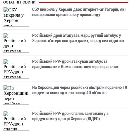
ОСТАННІ НОВИНИ
СБУ викрила у Херсоні двох інтернет-агітаторів, які
поширювали кремлівську пропаганду
Російський дрон атакував маршрутний автобус у
Херсоні: п'ятеро постраждалих, серед них підліток
Російський FPV-дрон атакував автобус із
працівниками в Комишанах: шестеро поранених
На Херсонщині через російські обстріли поранено 19
людей та пошкоджено понад 40 об'єктів
Російський FPV-дрон спалив вантажівку з
продуктами у центрі Херсона (ВІДЕО)