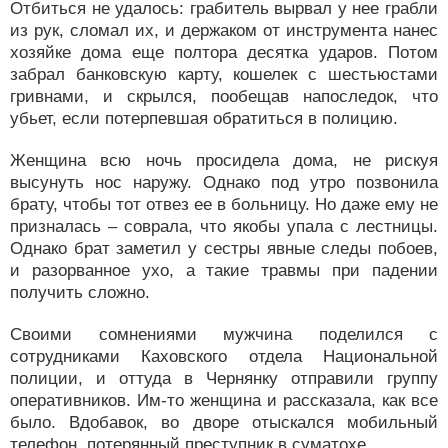
Отбиться не удалось: грабитель вырвал у нее грабли
из рук, сломал их, и держаком от инструмента нанес
хозяйке дома еще полтора десятка ударов. Потом
забрал банковскую карту, кошелек с шестьюстами
гривнами, и скрылся, пообещав напоследок, что
убьет, если потерпевшая обратиться в полицию.
Женщина всю ночь просидела дома, не рискуя
высунуть нос наружу. Однако под утро позвонила
брату, чтобы тот отвез ее в больницу. Но даже ему не
призналась – соврала, что якобы упала с лестницы.
Однако брат заметил у сестры явные следы побоев,
и разорванное ухо, а такие травмы при падении
получить сложно.
Своими сомнениями мужчина поделился с
сотрудниками Каховского отдела Национальной
полиции, и оттуда в Чернянку отправили группу
оперативников. Им-то женщина и рассказала, как все
было. Вдобавок, во дворе отыскался мобильный
телефон, потерянный преступник в суматохе.