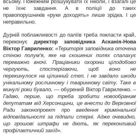
всьому. Пожежним розшукувати їх ніколи, і взагалі це
не їхнє завдання. А в поліції до таких
правопорушників «руки доходять» лише зрідка. І це
неправильно.
Дурній поблажливості до паліїв треба покласти край,
переконує
директор заповідника Асканія-Нова
Віктор Гавриленко:
«Територія заповідника оточена
стіною полум'я, яке на скошених полях спалахує
переважно вночі. Працівники охорони цілодобово
чергують, спостерігаючи, щоб воно не
перекинулося на цілинний степ, і не завдало шкоди
унікальному рослинному і тваринному світу. Таке в
минулі роки бувало,
— обурений Віктор Гавриленко.
–
Гадаю, перше, що треба зробити новообраним
депутатам від Херсонщини, це внести до Верховної
Ради законопроект про введення кримінальної
відповідальності за підпали стерні. Адже очевидно,
що грошові штрафи не діють, як переконливий
профілактичний захід».