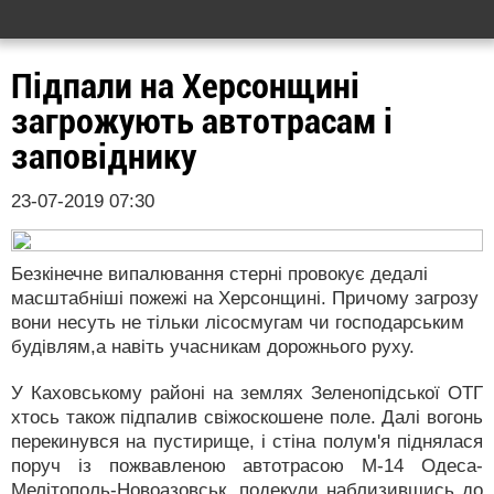
Підпали на Херсонщині
загрожують автотрасам і
заповіднику
23-07-2019 07:30
Безкінечне випалювання стерні провокує дедалі
масштабніші пожежі на Херсонщині. Причому загрозу
вони несуть не тільки лісосмугам чи господарським
будівлям,а навіть учасникам дорожнього руху.
У Каховському районі на землях Зеленопідської ОТГ
хтось також підпалив свіжоскошене поле. Далі вогонь
перекинувся на пустирище, і стіна полум'я піднялася
поруч із пожвавленою автотрасою М-14 Одеса-
Мелітополь-Новоазовськ, подекуди наблизившись до