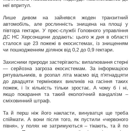
неї впритул.
Лише дивом на зайнявся жоден транзитний
автомобіль, але рослинність знищена на площі у
півтора гектари. У прес-службі Головного управління
ДС НС Херсонщини додають: цього ж дня в області
сталося ще 23 пожежі в екосистемах, із знищенням
чи пошкодженням ділянок від 0,2 до 0,9 гектари.
Захисники природи застерігають: випалювання стерні
— серйозна загроза екосистемам. За інформацією
рятувальників, в розпал літа маємо від п'ятнадцяти
до двадцяти термінових викликів на гасіння таких
пожеж, і їх кількість тільки зростає. А чому б і ні,
якщо покарання та такий екологічний вандалізм –
сміховинний штраф.
Та й перш ніж його накласти, винуватця ще треба
спіймати. А вони після того, як пустили «червоного
півня», у полях не затримуються – тікають, та й по