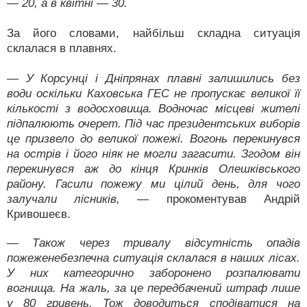
— 20, а в квітні — 30.
За його словами, найбільш складна ситуація
склалася в плавнях.
— У Корсунці і Дніпрянах плавні залишились без
води оскільки Каховська ГЕС не пропускає великої її
кількості з водосховища. Водночас місцеві жителі
підпалюють очерет. Під час президентських виборів
це призвело до великої пожежі. Вогонь перекинувся
на острів і його ніяк не могли загасити. Згодом він
перекинувся аж до кінця Кринків Олешківського
району. Гасили пожежу ми цілий день, для чого
залучали лісників,
— прокоментував Андрій
Кривошеєв.
— Також через тривалу відсутність опадів
пожеженебезпечна ситуація склалася в наших лісах.
У них категорично заборонено розпалювати
вогнища. На жаль, за це передбачений штраф лише
у 80 гривень. Тож доводиться сподіватися на