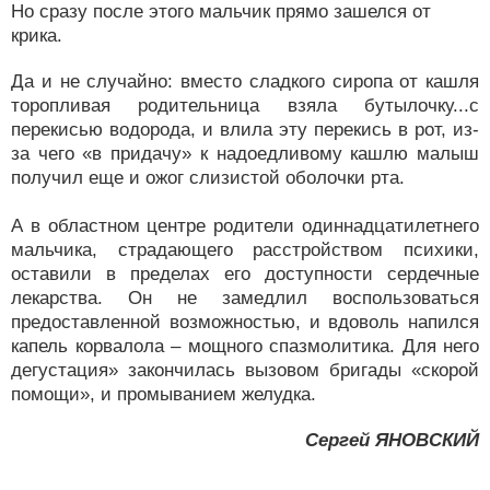
Но сразу после этого мальчик прямо зашелся от
крика.
Да и не случайно: вместо сладкого сиропа от кашля
торопливая родительница взяла бутылочку...с
перекисью водорода, и влила эту перекись в рот, из-
за чего «в придачу» к надоедливому кашлю малыш
получил еще и ожог слизистой оболочки рта.
А в областном центре родители одиннадцатилетнего
мальчика, страдающего расстройством психики,
оставили в пределах его доступности сердечные
лекарства. Он не замедлил воспользоваться
предоставленной возможностью, и вдоволь напился
капель корвалола – мощного спазмолитика. Для него
дегустация» закончилась вызовом бригады «скорой
помощи», и промыванием желудка.
Сергей ЯНОВСКИЙ