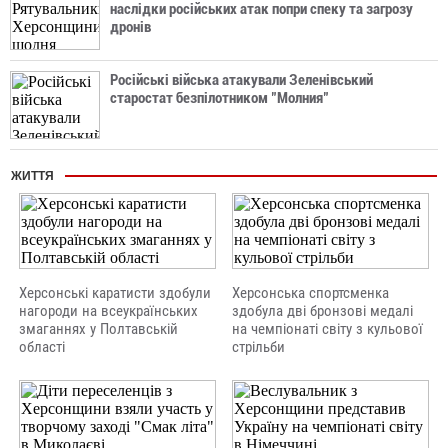
наслідки російських атак попри спеку та загрозу
дронів
Російські війська атакували Зеленівський
старостат безпілотником "Молния"
ЖИТТЯ
Херсонські каратисти здобули
Херсонська спортсменка
нагороди на всеукраїнських
здобула дві бронзові медалі
змаганнях у Полтавській
на чемпіонаті світу з кульової
області
стрільби