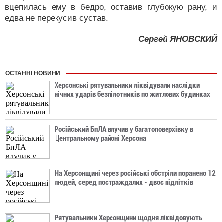
вцепилась ему в бедро, оставив глубокую рану, и
едва не перекусив сустав.
Сергей ЯНОВСКИЙ
ОСТАННІ НОВИНИ
Херсонські рятувальники ліквідували наслідки
нічних ударів безпілотників по житлових будинках
Російський БпЛА влучив у багатоповерхівку в
Центральному районі Херсона
На Херсонщині через російські обстріли поранено 12
людей, серед постраждалих - двоє підлітків
Рятувальники Херсонщини щодня ліквідовують