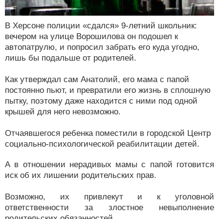
В Херсоне полиции «сдался» 9-летний школьник:
вечером на улице Ворошилова он подошел к
автопатрулю, и попросил забрать его куда угодно,
лишь бы подальше от родителей.
Как утверждал сам Анатолий, его мама с папой
постоянно пьют, и превратили его жизнь в сплошную
пытку, поэтому даже находится с ними под одной
крышей для него невозможно.
Отчаявшегося ребенка поместили в городской Центр
социально-психологической реабилитации детей.
А в отношении нерадивых мамы с папой готовится
иск об их лишении родительских прав.
Возможно, их привлекут и к уголовной
ответственности за злостное невыполнение
родительских обязанностей.