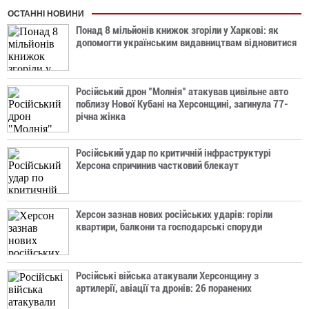
ОСТАННІ НОВИНИ
Понад 8 мільйонів книжок згоріли у Харкові: як
допомогти українським видавництвам відновитися
Російський дрон "Молнія" атакував цивільне авто
поблизу Нової Кубані на Херсонщині, загинула 77-
річна жінка
Російський удар по критичній інфраструктурі
Херсона спричинив частковий блекаут
Херсон зазнав нових російських ударів: горіли
квартири, балкони та господарські споруди
Російські війська атакували Херсонщину з
артилерії, авіації та дронів: 26 поранених