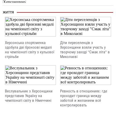
ЖИТТЯ
Херсонська спортсменка
Діти переселенців з
здобула дві бронзові медалі
Херсонщини взяли участь у
на чемпіонаті світу з кульової
творчому заході "Смак літа" в
стрільби
Миколаєві
Веслувальник з Херсонщини
Ревность в отношениях: где
представив Україну на
проходит граница между
чемпіонаті світу в Німеччині
заботой и желанием всё
контролировать